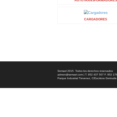
AUTOTRANSFORMADORES
CARGADORES
Semael 2015. Todos los derechos reservados
admon@semael.com
| T. 952 437 507 F. 952 17
Parque Industrial Trevenez, C/Escritora Gertrud