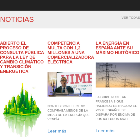
NOTICIAS
VER TODAS
ABIERTO EL
COMPETENCIA
LA ENERGÍA EN
PROCESO DE
MULTA CON 1,2
ESPAÑA ANTE SU
CONSULTA PÚBLICA
MILLONES A UNA
MÁXIMO HISTÓRICO
PARA LA LEY DE
COMERCIALIZADORA
CAMBIO CLIMÁTICO
ELÉCTRICA
Y TRANSICIÓN
ENERGÉTICA
LA GRIPE NUCLEAR
FRANCESA SIGUE
HACIENDO ESTRAGOS: EL
NORTEDISON ELECTRIC
POOL ESPAÑOL SE
COMPRABA MENOS DE LA
DISPARA POR ENCIMA DE
MITAD DE LA ENERGÍA QUE
LOS 63 EUROS MWH
VENDÍA
Leer más
Leer más