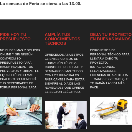
La semana de Feria se cierra a las 13:00.
PIDE HOY TU
AMPLÍA TUS
DEJA TU PROYECTO
PRESUPUESTO
CONOCIMIENTOS
EN BUENAS MANOS
TÉCNICOS
NO DUDES MÁS Y SOLICITA
DISPONEMOS DE
ONLINE Y SIN NINGÚN
PERSONAL TÉCNICO PARA
OFRECEMOS A NUESTROS
COMPROMISO
LLEVAR A CABO TU
CLIENTES CURSOS DE
PRESUPUESTO PARA
PROYECTO,
FORMACIÓN TÉCNICA,
HACER REALIDAD TUS
INSTALACIONES,
CURSOS DE RECICLAJE Y
PROYECTOS Y OBRAS. EL
LEGALIZACIONES,
SEMINARIOS IMPARTIDOS
EQUIPO TÉCNICO MÁS
LICENCIAS DE APERTURA,
CON LOS PRINCIPALES
CUALIFICADO ATENDERÁ
... MANOS EXPERTAS QUE
FABRICANTES PARA ESTAR
TUS NECESIDADES DE
TE HARÁN LA VIDA MÁS
SIEMPRE AL DÍA DE LAS
FORMA PERSONALIZADA.
FÁCIL.
NOVEDADES QUE OFRECE
EL SECTOR ELÉCTRICO.